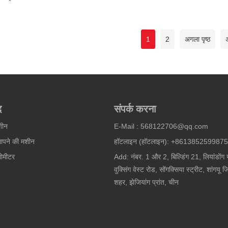
1
2
अगला पृष्ठ
अ
द
संपर्क करना
शीन
E-Mail :
568122706@qq.com
मापने की मशीन
हॉटलाइन (हॉटलाइन): +8613852599875
लोमीटर
Add: नंबर. 1 और 2, बिल्डिंग 21, लियांडोंग 
वुक्सिंग वेस्ट रोड, सोंगक्सिया स्ट्रीट, शांगयू
शहर, झेजियांग प्रांत, चीन