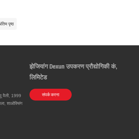
ंतिम पृष्ठ
झेजियांग Dexun उपकरण प्रौद्योगिकी कं,
लिमिटेड
संपर्क करना
यू वैली, 1999
 जिला, शाओक्सिंग