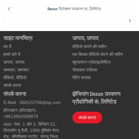
Dexun डिटेक्शन उपकरण कं, लिमिटेड
साइट मानचित्र
उत्पाद, उत्पाद
घर में
वीडियो मापने की मशीन
हमारे बारे में
एक क्लिक वीडियो मापने की मशीन
उत्पाद, उत्पाद
खुरदरापन प्रोफ़ाइलोमीटर
समाचार, समाचार
गोलाकार परीक्षक
वीडियो, वीडियो
रेटिंग शासक
संपर्क करना
संपर्क करना
झेजियांग Dexun उपकरण
प्रौद्योगिकी कं, लिमिटेड
E-Mail :
568122706@qq.com
हॉटलाइन (हॉटलाइन):
+8613852599875
संपर्क करना
Add: नंबर. 1 और 2, बिल्डिंग 21,
लियांडोंग यू वैली, 1999 वुक्सिंग वेस्ट
रोड, सोंगक्सिया स्ट्रीट, शांगयू जिला,