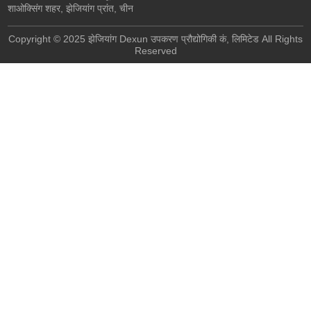
शाओक्सिंग शहर, झेजियांग प्रांत, चीन
Copyright © 2025 झेजियांग Dexun उपकरण प्रौद्योगिकी कं, लिमिटेड All Rights
Reserved